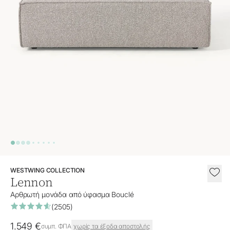
WESTWING COLLECTION
Lennon
Αρθρωτή μονάδα από ύφασμα Bouclé
(2505)
Τρέχουσα τιμή
1.549 €
συμπ. ΦΠΑ
χωρίς τα έξοδα αποστολής