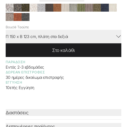
Bouclé Ταούπε
Π 150 x Β 123 cm, πλάτη στα δεξιά
Στο καλάθι
ΠΑΡΆΔΟΣΗ
Eντός 2-3 εβδομάδες
ΔΩΡΕΆΝ ΕΠΙΣΤΡΟΦΈΣ
30 ημέρες δικαίωμα επιστροφής
ΕΓΓΎΗΣΗ
10ετής Εγγύηση
Διαστάσεις
Λεπτομέρειες προϊόντος